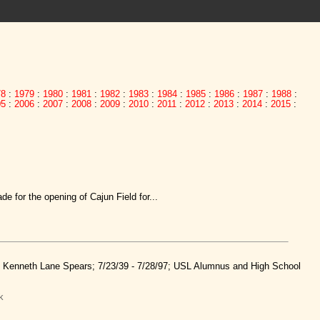
78
:
1979
:
1980
:
1981
:
1982
:
1983
:
1984
:
1985
:
1986
:
1987
:
1988
:
05
:
2006
:
2007
:
2008
:
2009
:
2010
:
2011
:
2012
:
2013
:
2014
:
2015
:
e for the opening of Cajun Field for...
nd Kenneth Lane Spears; 7/23/39 - 7/28/97; USL Alumnus and High School
k