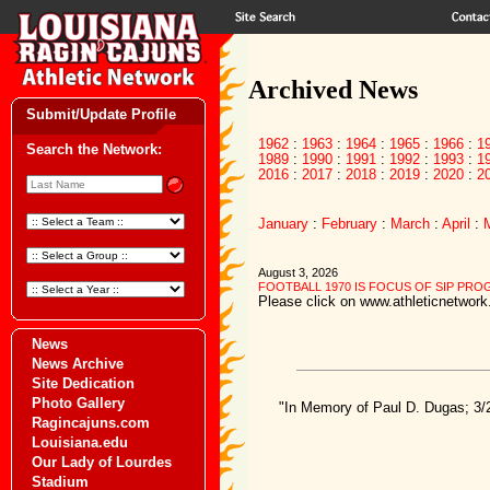
Archived News
Submit/Update Profile
1962
:
1963
:
1964
:
1965
:
1966
:
1
Search the Network:
1989
:
1990
:
1991
:
1992
:
1993
:
1
2016
:
2017
:
2018
:
2019
:
2020
:
2
January
:
February
:
March
:
April
:
August 3, 2026
FOOTBALL 1970 IS FOCUS OF SIP PR
Please click on www.athleticnetwork.
News
News Archive
Site Dedication
Photo Gallery
"In Memory of Paul D. Dugas; 3/
Ragincajuns.com
Louisiana.edu
Our Lady of Lourdes
Stadium