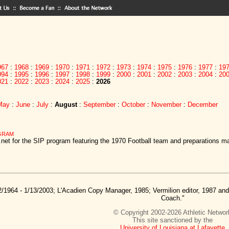
967
:
1968
:
1969
:
1970
:
1971
:
1972
:
1973
:
1974
:
1975
:
1976
:
1977
:
19
994
:
1995
:
1996
:
1997
:
1998
:
1999
:
2000
:
2001
:
2002
:
2003
:
2004
:
20
021
:
2022
:
2023
:
2024
:
2025
:
2026
May
:
June
:
July
:
August
:
September
:
October
:
November
:
December
OGRAM
net for the SIP program featuring the 1970 Football team and preparations mad
2/1964 - 1/13/2003; L'Acadien Copy Manager, 1985; Vermilion editor, 1987 a
Coach."
© Copyright 2002-2026 Athletic Networ
This site sanctioned by the
University of Louisiana at Lafayette